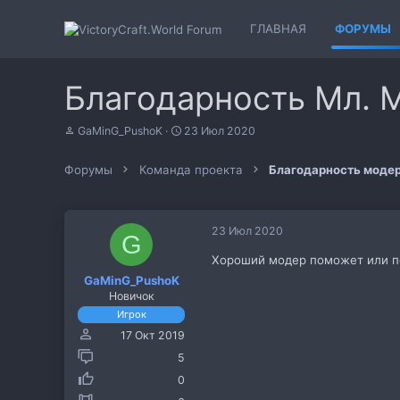
ГЛАВНАЯ
ФОРУМЫ
Благодарность Мл. 
А
Д
GaMinG_PushoK
23 Июл 2020
в
а
т
т
Форумы
Команда проекта
Благодарность моде
о
а
р
н
т
а
е
ч
23 Июл 2020
м
а
G
ы
л
Хороший модер поможет или под
а
GaMinG_PushoK
Новичок
Игрок
17 Окт 2019
5
0