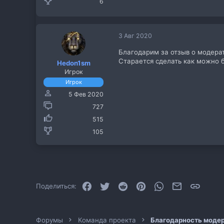
6
3 Авг 2020
Благодарим за отзыв о модера
Старается сделать как можно б
Hedon1sm
Игрок
Игрок
5 Фев 2020
727
515
105
Facebook
Twitter
Reddit
Pinterest
WhatsApp
Электронная
Ссылк
Поделиться:
Форумы
Команда проекта
Благодарность моде