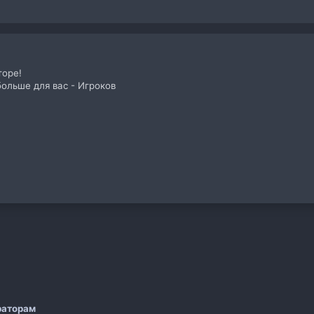
торе!
ольше для вас - Игроков
 почта
а
раторам