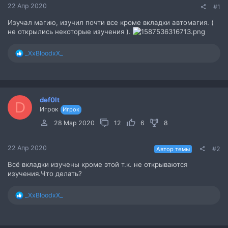
22 Апр 2020
#1
Изучал магию, изучил почти все кроме вкладки автомагия. (
не открылись некоторые изучения ).
Р
_XxBloodxX_
е
а
к
ц
и
def0lt
D
и
Игрок
Игрок
:
28 Мар 2020
12
6
8
22 Апр 2020
#2
Автор темы
Всё вкладки изучены кроме этой т.к. не открываются
изучения.Что делать?
Р
_XxBloodxX_
е
а
к