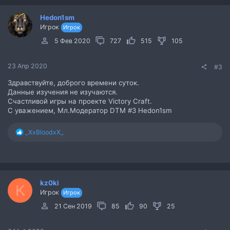
ц
и
Hedon1sm
и
Игрок
:
Игрок
5 Фев 2020
727
515
105
23 Апр 2020
#3
Здравствуйте, доброго времени суток.
Данные изучения не изучаются.
Счастливой игры на проекте Victory Craft.
С уважением, Мл.Модератор DTM #3 Hedon1sm
Р
_XxBloodxX_
е
а
к
ц
и
kz0ki
и
K
Игрок
:
Игрок
21 Сен 2019
85
90
25