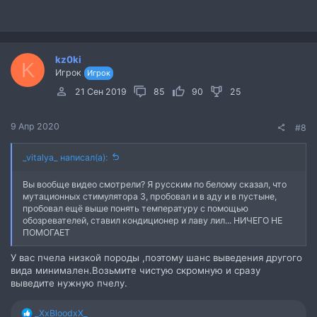
kz0ki
K
Игрок
Игрок
21 Сен 2019
85
90
25
9 Апр 2020
#8
_vitalya_ написал(а):
Вы вообще видео смотрели? Я русским по белому сказал, что
мутационных стимулятора 3, пробовал и в аду и в пустыне,
пробовал ещё выше понять температуру с помощью
обозревателей, ставил кондиционер и лаву лил... НИЧЕГО НЕ
ПОМОГАЕТ
У вас пчела низкой породы ,поэтому шанс выведения другого
вида минимален.Возьмите чистую скромную и сразу
выведите нужную пчелу.
Р
_XxBloodxX_