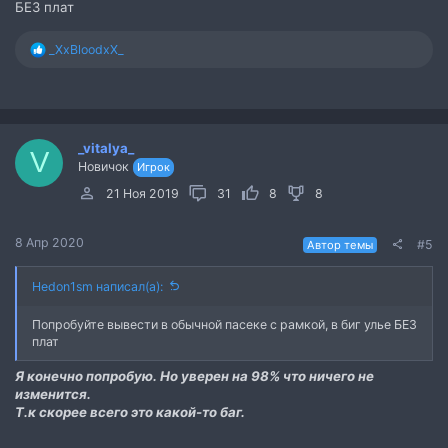
БЕЗ плат
Р
_XxBloodxX_
е
а
к
ц
и
_vitalya_
и
V
Новичок
:
Игрок
21 Ноя 2019
31
8
8
8 Апр 2020
#5
Автор темы
Hedon1sm написал(а):
Попробуйте вывести в обычной пасеке с рамкой, в биг улье БЕЗ
плат
Я конечно попробую. Но уверен на 98% что ничего не
изменится.
Т.к скорее всего это какой-то баг.