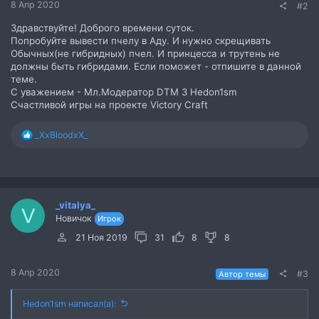
8 Апр 2020
#2
Здравствуйте! Доброго времени суток.
Попробуйте вывести пчелу в Аду. И нужно скрещивать
Обычных(не гибридных) пчел. И принцесса и трутень не
должны быть гибридами. Если поможет - отпишите в данной
теме.
С уважением - Мл.Модератор DTM 3 Hedon1sm
Счастливой игры на проекте Victory Craft
Р
_XxBloodxX_
е
а
к
ц
и
_vitalya_
и
V
Новичок
:
Игрок
21 Ноя 2019
31
8
8
8 Апр 2020
#3
Автор темы
Hedon1sm написал(а):