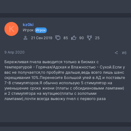
kz0ki
K
Игрок
Игрок
21 Сен 2019
85
90
25
9 Апр 2020
#6
Бережливая пчела выводится только в биомах с
температурой - Горячая/Адская и Влажностью - Сухой.Если у
вас не получается,то пробуйте дальше,ведь всего лишь шанс
скрещивания 10%.Перенесите Большой улей в АД и поставьте
7-8 стимуляторов.Я обычно использую 5 стимулятор на
уменьшение срока жизни (платы с обсидиановыми лампами)
и 2 стимулятора на мутацию(платы с золотыми
лампами),почти всегда вывожу пчел с первого раза