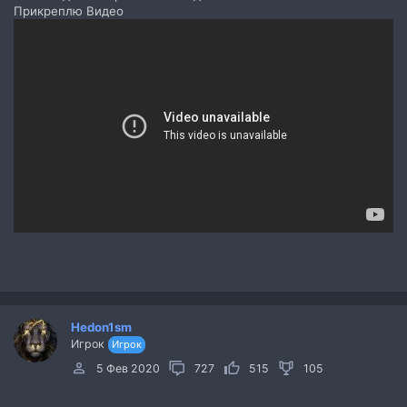
Прикреплю Видео
Hedon1sm
Игрок
Игрок
5 Фев 2020
727
515
105