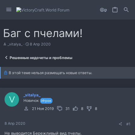
Баг с пчелами!
А
Д
_vitalya_
8 Апр 2020
в
а
т
т
Решенные недочеты и проблемы
о
а
р
н
т
а
В этой теме нельзя размещать новые ответы.
е
ч
м
а
ы
л
а
_vitalya_
V
Новичок
Игрок
21 Ноя 2019
31
8
8
8 Апр 2020
#1
Не выводится Бережливый вид пчелы.