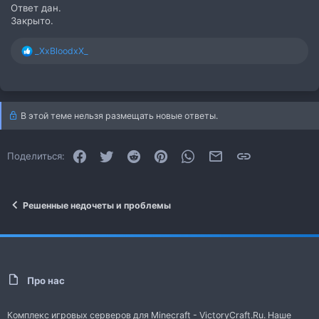
Ответ дан.
Закрыто.
Р
_XxBloodxX_
е
а
к
ц
и
В этой теме нельзя размещать новые ответы.
и
:
Facebook
Twitter
Reddit
Pinterest
WhatsApp
Электронная почта
Ссылка
Поделиться:
Решенные недочеты и проблемы
Про нас
Комплекс игровых серверов для Minecraft - VictoryCraft.Ru. Наше