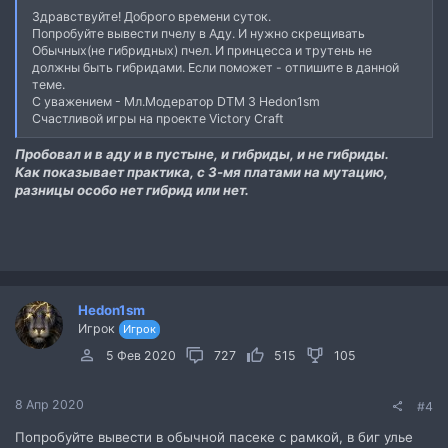
Здравствуйте! Доброго времени суток.
Попробуйте вывести пчелу в Аду. И нужно скрещивать
Обычных(не гибридных) пчел. И принцесса и трутень не
должны быть гибридами. Если поможет - отпишите в данной
теме.
С уважением - Мл.Модератор DTM 3 Hedon1sm
Счастливой игры на проекте Victory Craft
Пробовал и в аду и в пустыне, и гибриды, и не гибриды.
Как показывает практика, с 3-мя платами на мутацию,
разницы особо нет гибрид или нет.
Hedon1sm
Игрок
Игрок
5 Фев 2020
727
515
105
8 Апр 2020
#4
Попробуйте вывести в обычной пасеке с рамкой, в биг улье