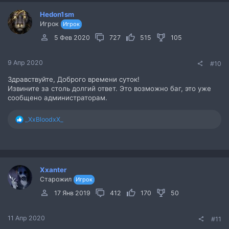
Hedon1sm
Игрок
Игрок
5 Фев 2020
727
515
105
9 Апр 2020
#10
Здравствуйте, Доброго времени суток!
Извините за столь долгий ответ. Это возможно баг, это уже
сообщено администраторам.
Р
_XxBloodxX_
е
а
к
ц
и
Xxanter
и
Старожил
:
Игрок
17 Янв 2019
412
170
50
11 Апр 2020
#11