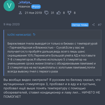
_vitalya_
V
Новичок
Игрок
21 Ноя 2019
31
8
8
9 Апр 2020
#7
Автор темы
kz0ki написал(а):
Бережливая пчела выводится только в биомах с температурой
- Горячая/Адская и Влажностью - Сухой.Если у вас не
получается,то пробуйте дальше,ведь всего лишь шанс
скрещивания 10%.Перенесите Большой улей в АД и поставьте
7-8 стимуляторов.Я обычно использую 5 стимулятор на
уменьшение срока жизни (платы с обсидиановыми лампами) и
2 стимулятора на мутацию(платы с золотыми лампами),почти
всегда вывожу пчел с первого раза
Вы вообще видео смотрели? Я русским по белому сказал, что
мутационных стимулятора 3, пробовал и в аду и в пустыне,
пробовал ещё выше понять температуру с помощью
обозревателей, ставил кондиционер и лаву лил... НИЧЕГО НЕ
ПОМОГАЕТ