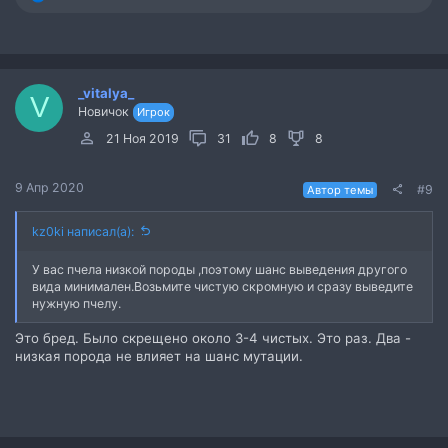
е
а
к
ц
и
_vitalya_
и
V
Новичок
:
Игрок
21 Ноя 2019
31
8
8
9 Апр 2020
#9
Автор темы
kz0ki написал(а):
У вас пчела низкой породы ,поэтому шанс выведения другого
вида минимален.Возьмите чистую скромную и сразу выведите
нужную пчелу.
Это бред. Было скрещено около 3-4 чистых. Это раз. Два -
низкая порода не влияет на шанс мутации.