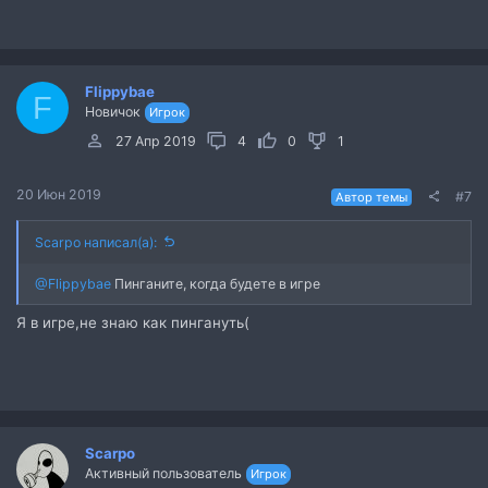
Flippybae
F
Новичок
Игрок
27 Апр 2019
4
0
1
20 Июн 2019
#7
Автор темы
Scarpo написал(а):
@Flippybae
Пинганите, когда будете в игре
Я в игре,не знаю как пингануть(
Scarpo
Активный пользователь
Игрок