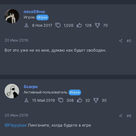
mico59rus
Игрок
Игрок
8 Ноя 2017
1,026
128
70
20 Июн 2019
#5
Вот это уже не ко мне, думаю как будет свободен.
Scarpo
Активный пользователь
Игрок
15 Май 2019
308
32
30
20 Июн 2019
#6
@Flippybae
Пинганите, когда будете в игре