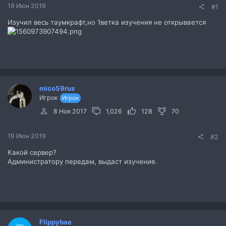
19 Июн 2019
#1
Изучил весь таумкрафт,но 1ветка изучения не открывается
mico59rus
Игрок
Игрок
8 Ноя 2017
1,026
128
70
19 Июн 2019
#2
Какой сервер?
Администратору передам, выдаст изучение.
Flippybae