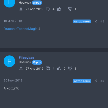
F
Новичок
Игрок
27 Апр 2019
4
0
1
19 Июн 2019
#3
Автор темы
DraconicTechnoMagic
4
Flippybae
F
Новичок
Игрок
27 Апр 2019
4
0
1
20 Июн 2019
#4
Автор темы
А когда?()