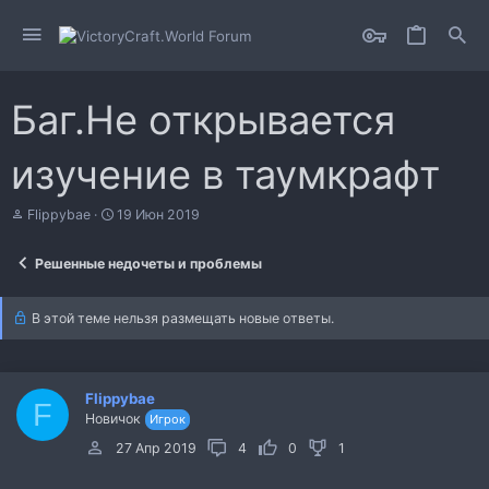
Баг.Не открывается
изучение в таумкрафт
А
Д
Flippybae
19 Июн 2019
в
а
т
т
Решенные недочеты и проблемы
о
а
р
н
т
а
В этой теме нельзя размещать новые ответы.
е
ч
м
а
ы
л
а
Flippybae
F
Новичок
Игрок
27 Апр 2019
4
0
1