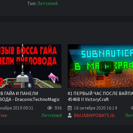
Тип:
Летсплей
В ГАЙА И ПАНЕЛИ
#1 ПЕРВЫЙ ЧАС ПОСЛЕ ВАЙПА 
ОДА - DraconicTechnoMagic
4546B II VictoryCraft
кабря 2019 09:31
936
16 октября 2020 16:14
free
Летсплей
BbIJABNPOBATEJb
Лет