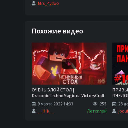
Mrs_4ydoo
Похожие видео
ОЧЕНЬ ЗЛОЙ СТОЛ |
ПРИЗЫ
DraconicTechnoMagic на VictoryCraft
ПЧЕЛОВ
#5 - Майнкрафт Сервер с Модами
#19
9 марта 2022 14:33
255
28 де
__HIk__
Летсплей
joou