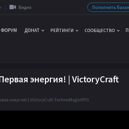
Пополнить балан
e
Видео
ФОРУМ
ДОНАТ
П
РЕЙТИНГИ
СООБЩЕСТВО
Первая энергия! | VictoryCraft
рвая энергия! | VictoryCraft TechnoMagicRPG