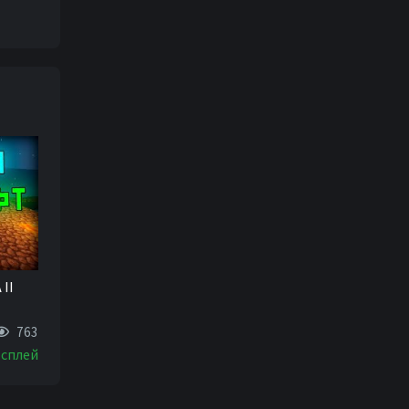
II
763
сплей