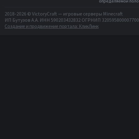
определяемой полож
2018-2026 © VictoryCraft — игровые серверы Minecraft
ИП Бутузов А.А. ИНН 590203432832 ОГРНИП 320595800007700
Создание и продвижение портала: КликЛинк