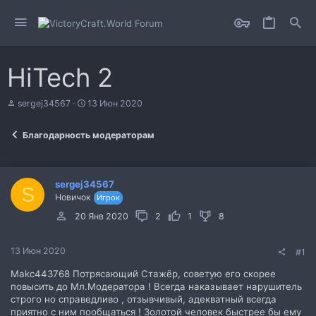
HiTech 2
А
Д
sergej34567
13 Июн 2020
в
а
т
т
Благодарность модераторам
о
а
р
н
т
а
е
ч
sergej34567
м
а
S
Новичок
Игрок
ы
л
а
20 Янв 2020
2
1
8
13 Июн 2020
#1
Makc443768 Потрясающий Стажёр, советую его скорее
повысить до Мл.Модератора ! Всегда наказывает нарушитель
строго но справедливо , отзывчивый, адекватный всегда
приятно с ним пообщаться ! Золотой человек быстрее бы ему