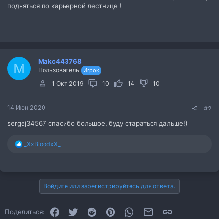
подняться по карьерной лестнице !
Makc443768
M
Пользователь
Игрок
1 Окт 2019
10
14
10
14 Июн 2020
#2
sergej34567 спасибо большое, буду стараться дальше!)
Р
_XxBloodxX_
е
а
к
ц
и
Войдите или зарегистрируйтесь для ответа.
и
:
Facebook
Twitter
Reddit
Pinterest
WhatsApp
Электронная почта
Ссылка
Поделиться: