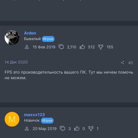
Ardon
Бывалый
Игрок
15 Фев 2019
2,110
512
155
14 Дек 2020
#2
FPS это производительность вашего ПК. Тут мы ничем помочь
не можем.
maxxx123
M
Новичок
Игрок
20 Мар 2019
3
0
1