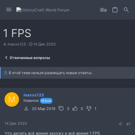
1 FPS
А
Д
maxxx123
14 Дек 2020
в
а
т
т
Отвеченные вопросы
о
а
р
н
т
а
В этой теме нельзя размещать новые ответы.
е
ч
м
а
ы
л
а
maxxx123
M
Новичок
Игрок
20 Мар 2019
3
0
1
14 Дек 2020
#1
Что делать всё время захожу и всё время 1 FPS