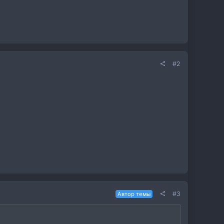
#2
#3
Автор темы