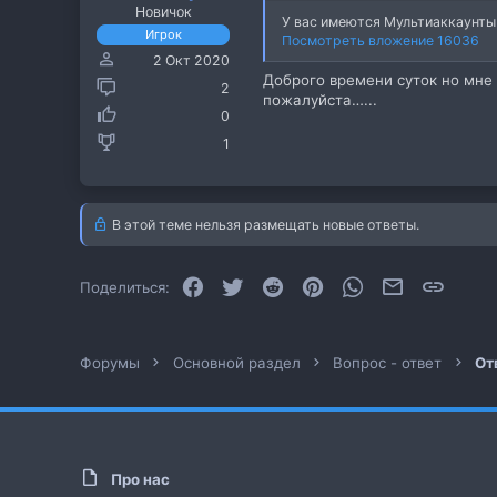
Новичок
У вас имеются Мультиаккаунты 
Игрок
Посмотреть вложение 16036
2 Окт 2020
Доброго времени суток но мне
2
пожалуйста…...
0
1
В этой теме нельзя размещать новые ответы.
Facebook
Twitter
Reddit
Pinterest
WhatsApp
Электронная
Ссылк
Поделиться:
Форумы
Основной раздел
Вопрос - ответ
От
Про нас