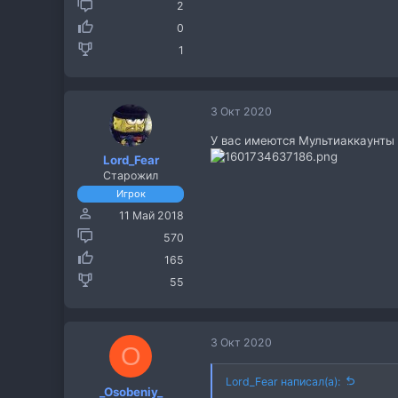
2
0
1
3 Окт 2020
У вас имеются Мультиаккаунты 
Lord_Fear
Старожил
Игрок
11 Май 2018
570
165
55
3 Окт 2020
O
Lord_Fear написал(а):
_Osobeniy_