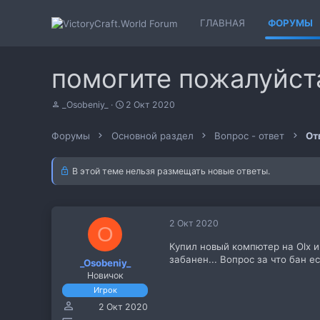
ГЛАВНАЯ
ФОРУМЫ
помогите пожалуйст
А
Д
_Osobeniy_
2 Окт 2020
в
а
т
т
Форумы
Основной раздел
Вопрос - ответ
От
о
а
р
н
т
а
В этой теме нельзя размещать новые ответы.
е
ч
м
а
ы
л
а
2 Окт 2020
O
Купил новый компютер на Olx и
забанен... Вопрос за что бан е
_Osobeniy_
Новичок
Игрок
2 Окт 2020