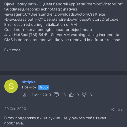
Djava.library.path=C:\Users\andrei\AppData\Roaming\VictoryCraf
t\updates\DraconicTechnoMagic\natives
-javaagent:C:\Users\andrei\Downloads\VictoryCraft.exe
-Djava.class.path=C:\Users\andrei\Downloads\VictoryCraft.exe
Error occurred during initialization of VM
Could not reserve enough space for object heap
Java HotSpot(TM) 64-Bit Server VM warning: Using incremental
CMS is deprecated and will likely be removed in a future release
Exit code 1
shtipka
S
Новичок
Игрок
11 Мар 2019
18
0
3
20 Сен 2020
#2
В тех.поддержку пиши лучше. Не у одного тебя такая
проблема.