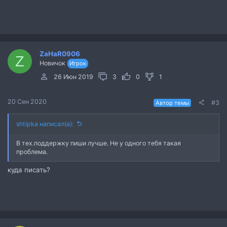
ZaHaR0906
Z
Новичок
Игрок
26 Июн 2019
3
0
1
20 Сен 2020
#3
Автор темы
shtipka написал(а):
В тех.поддержку пиши лучше. Не у одного тебя такая
проблема.
куда писать?