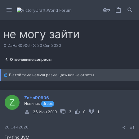
не могу зайти
А
Д
ZaHaR0906
20 Сен 2020
в
а
т
т
Отвеченные вопросы
о
а
р
н
т
а
В этой теме нельзя размещать новые ответы.
е
ч
м
а
ы
л
а
ZaHaR0906
Z
Новичок
Игрок
26 Июн 2019
3
0
1
20 Сен 2020
#1
Try find JVM