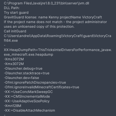
C:\Program Files\Java\jre1.8.0_231\bin\server\jvm.dll
DLL Path:
Try start guard
GravitGuard license: name Kenny projectName VictoryCraft
If the project name does not match - the project administrator
uses an unlicensed copy of this protection.
Call initGuard
C:\Users\andrei\AppData\Roaming\VictoryCraft\guard\VictoryCra
ft64.exe
-
XX:HeapDumpPath=ThisTricksIntelDriversForPerformance_javaw.
exe_minecraft.exe.heapdump
-Xms3072M
-Xmx3072M
-Dlauncher.debug=true
-Dlauncher.stacktrace=true
-Dlauncher.dev=false
-Dfml.ignorePatchDiscrepancies=true
-Dfml.ignoreInvalidMinecraftCertificates=true
-XX:+UseConcMarkSweepGC
-XX:+CMSIncrementalMode
-XX:-UseAdaptiveSizePolicy
-Xmn128M
-XX:+DisableAttachMechanism
-