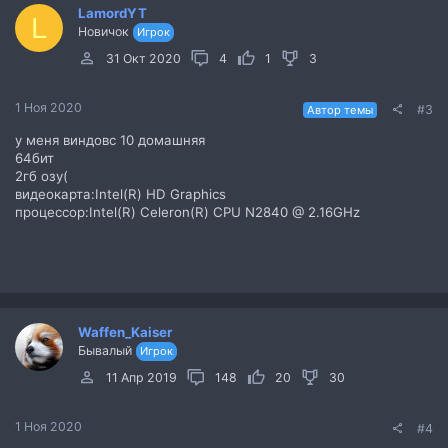
LamordYT
L
Новичок
Игрок
31 Окт 2020
4
1
3
1 Ноя 2020
#3
Автор темы
у меня виндовс 10 домашняя
64бит
2гб озу(
видеокарта:Intel(R) HD Graphics
процессор:Intel(R) Celeron(R) CPU N2840 @ 2.16GHz
Waffen_Kaiser
Бывалый
Игрок
11 Апр 2019
148
20
30
1 Ноя 2020
#4