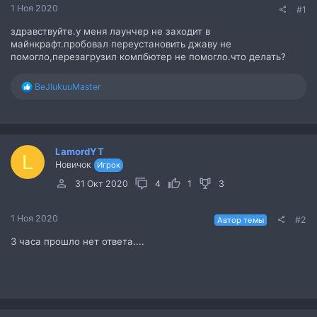
1 Ноя 2020
#1
здравствуйте.у меня лаунчер не заходит в
майнкрафт.пробовал переустановить джаву не
помогло,перезагрузил компбютер не помогло.что делать?
Р
BeJIukuuMaster
е
а
к
ц
и
LamordYT
L
и
Новичок
Игрок
:
31 Окт 2020
4
1
3
1 Ноя 2020
#2
Автор темы
3 часа прошло нет ответа....