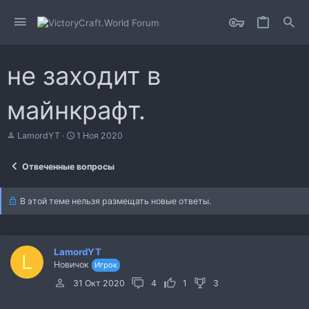
не заходит в
майнкрафт.
А
Д
LamordYT
1 Ноя 2020
в
а
т
т
Отвеченные вопросы
о
а
р
н
т
а
В этой теме нельзя размещать новые ответы.
е
ч
м
а
ы
л
а
LamordYT
L
Новичок
Игрок
31 Окт 2020
4
1
3