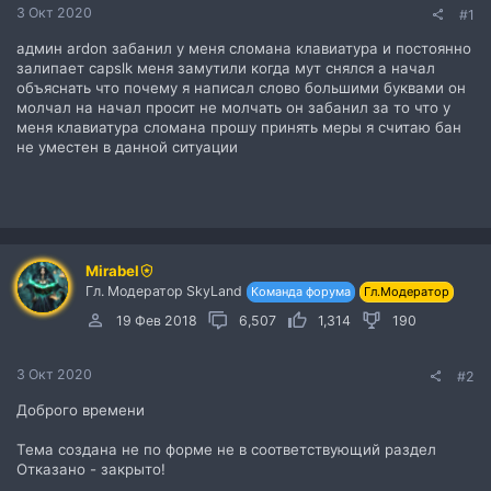
3 Окт 2020
#1
админ ardon забанил у меня сломана клавиатура и постоянно
залипает capslk меня замутили когда мут снялся а начал
объяснать что почему я написал слово большими буквами он
молчал на начал просит не молчать он забанил за то что у
меня клавиатура сломана прошу принять меры я считаю бан
не уместен в данной ситуации
Mirabel
Гл. Модератор SkyLand
Команда форума
Гл.Модератор
19 Фев 2018
6,507
1,314
190
3 Окт 2020
#2
Доброго времени
Тема создана не по форме не в соответствующий раздел
Отказано - закрыто!