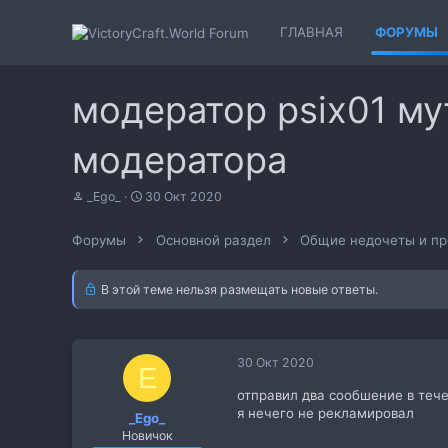
ГЛАВНАЯ
ФОРУМЫ
модератор psix01 му
модератора
А
Д
_Ego_
30 Окт 2020
в
а
т
т
Форумы
Основной раздел
Общие недочеты и п
о
а
р
н
т
а
В этой теме нельзя размещать новые ответы.
е
ч
м
а
ы
л
а
30 Окт 2020
E
отправил два сообшение в тече
я нечего не рекламировал
_Ego_
Новичок