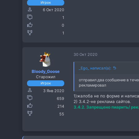
Игрок
6 Окт 2020
1
0
1
30 Окт 2020
_Ego_ написал(а):
Bloody_Goose
Старожил
отправил два сообшение в течен
Игрок
рекламировал
3 Янв 2020
1)жалоба не по форме и написа
659
2) 3.4.2-не реклама сайтов.
214
3.4.2. Запрещено пиарить/ рек
55