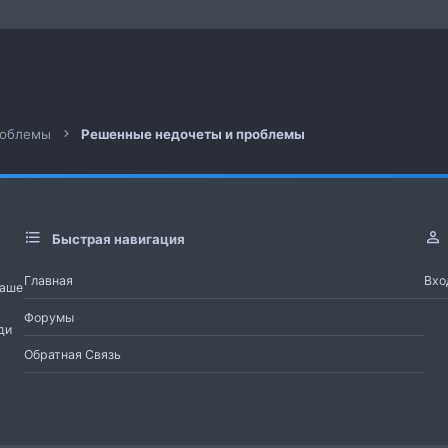
 почта
а
роблемы
Решенные недочеты и проблемы
Быстрая навигация
Главная
Вхо
Наше
Форумы
ди
Обратная Связь