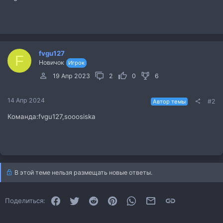
fvgu127
F
Новичок
Игрок
19 Апр 2023
2
0
6
14 Апр 2024
#2
Автор темы
Команда:fvgu127,sooosiska
В этой теме нельзя размещать новые ответы.
Facebook
Twitter
Reddit
Pinterest
WhatsApp
Электронная почта
Ссылка
Поделиться: