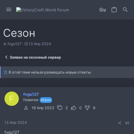
Сезон
А
Д
fvgu127
13 Апр 2024
в
а
т
т
Заявки на сезонный сервер
о
а
р
н
т
а
В этой теме нельзя размещать новые ответы.
е
ч
м
а
ы
л
а
fvgu127
F
Новичок
Игрок
19 Апр 2023
2
0
6
13 Апр 2024
#1
fvgu127