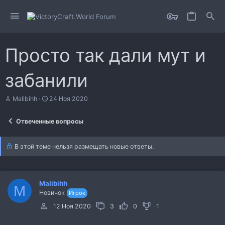
Просто так дали мут и
забанили
А
Д
Malibihh
24 Ноя 2020
в
а
т
т
Отвеченные вопросы
о
а
р
н
т
а
В этой теме нельзя размещать новые ответы.
е
ч
м
а
ы
л
а
Malibihh
M
Новичок
Игрок
12 Ноя 2020
3
0
1