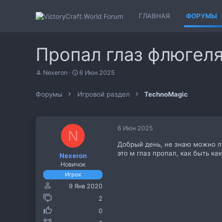
ГЛАВНАЯ
ФОРУМЫ
Пропал глаз флюгел
А
Д
Nexeron
6 Июн 2025
в
а
т
т
Форумы
Игровой раздел
TechnoMagic
о
а
р
н
т
а
е
ч
6 Июн 2025
м
а
N
ы
л
Добрый день, не знаю можно л
а
это м глаз пропал, как быть ка
Nexeron
Новичок
Игрок
9 Янв 2020
2
0