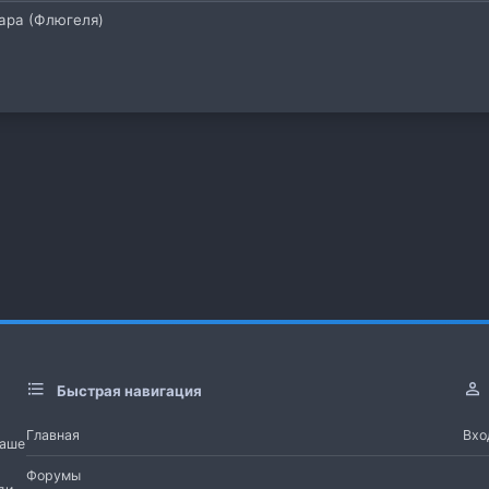
ара (Флюгеля)
 почта
а
Быстрая навигация
Главная
Вхо
Наше
Форумы