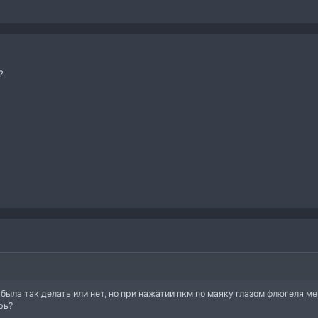
?
была так делать или нет, но при нажатии пкм по маяку глазом флюгеля м
рь?