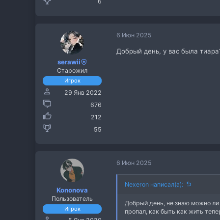
6
6 Июн 2025
Добрый день, у вас была тиара
serawii
Старожил
Игрок
29 Янв 2022
676
212
55
6 Июн 2025
Nexeron написал(а):
Kononova
Пользователь
Добрый день, не знаю можно ли 
Игрок
пропал, как быть как жить тепе