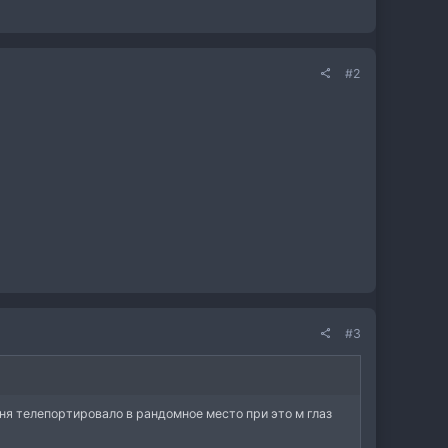
#2
#3
еня телепортировало в рандомное место при это м глаз