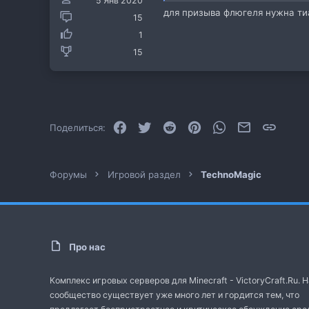
5 Янв 2020
для призыва флюгеля нужна ти
15
1
15
Facebook
Twitter
Reddit
Pinterest
WhatsApp
Электронная
Ссылк
Поделиться:
Форумы
Игровой раздел
TechnoMagic
Про нас
Комплекс игровых серверов для Minecraft - VictoryCraft.Ru. 
сообщество существует уже много лет и гордится тем, что