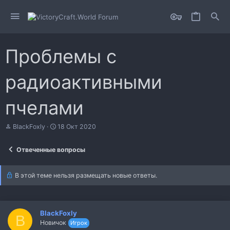
Проблемы с
радиоактивными
пчелами
А
Д
BlackFoxly
18 Окт 2020
в
а
т
т
Отвеченные вопросы
о
а
р
н
т
а
В этой теме нельзя размещать новые ответы.
е
ч
м
а
ы
л
а
BlackFoxly
B
Новичок
Игрок