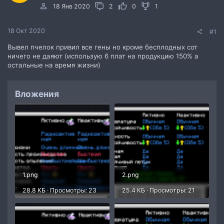
18 Янв 2020
2
0
1
18 Окт 2020
#1
Вывел пчелок привил все гены но кроме бесплодных сот
ничего не даяют (использую 6 плат на продукцию 150% а
остальные на время жизни)
Вложения
1.png
2.png
28.8 КБ · Просмотры: 23
25.4 КБ · Просмотры: 21