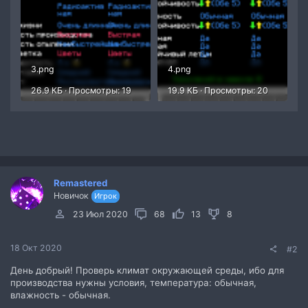
3.png
4.png
26.9 КБ · Просмотры: 19
19.9 КБ · Просмотры: 20
Remastered
Новичок
Игрок
23 Июл 2020
68
13
8
18 Окт 2020
#2
День добрый! Проверь климат окружающей среды, ибо для
производства нужны условия, температура: обычная,
влажность - обычная.