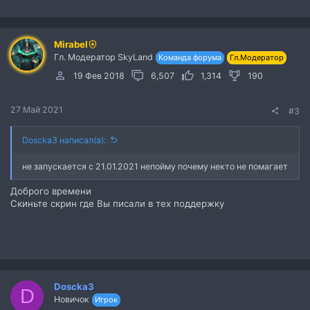
Mirabel
Гл. Модератор SkyLand
Команда форума
Гл.Модератор
19 Фев 2018
6,507
1,314
190
27 Май 2021
#3
Doscka3 написал(а):
не запускается с 21.01.2021 непойму почему некто не помагает
Доброго времени
Скиньте скрин где Вы писали в тех поддержку
Doscka3
D
Новичок
Игрок