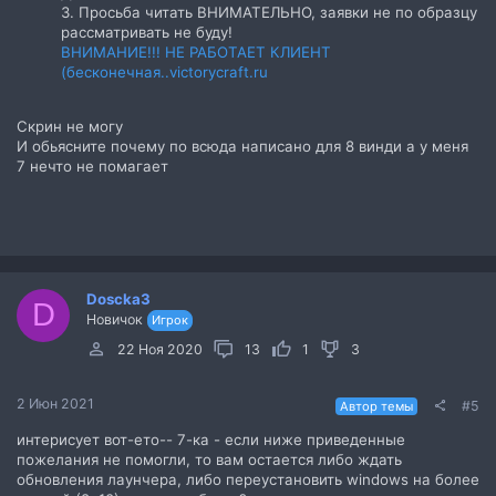
3. Просьба читать ВНИМАТЕЛЬНО, заявки не по образцу
рассматривать не буду!
ВНИМАНИЕ!!! НЕ РАБОТАЕТ КЛИЕНТ
(бесконечная..victorycraft.ru
Скрин не могу
И обьясните почему по всюда написано для 8 винди а у меня
7 нечто не помагает
Doscka3
D
Новичок
Игрок
22 Ноя 2020
13
1
3
2 Июн 2021
#5
Автор темы
интерисует вот-ето-- 7-ка - если ниже приведенные
пожелания не помогли, то вам остается либо ждать
обновления лаунчера, либо переустановить windows на более