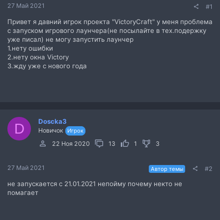
27 Май 2021
#1
Привет я давний игрок проекта "VictoryCraft" у меня проблема
с запуском игрового лаунчера(не посылайте в тех.подержку
уже писал) не могу запустить лаунчер
1.нету ошибки
2.нету окна Victory
3.жду уже с нового года
Doscka3
D
Новичок
Игрок
22 Ноя 2020
13
1
3
27 Май 2021
#2
Автор темы
не запускается с 21.01.2021 непойму почему некто не
помагает