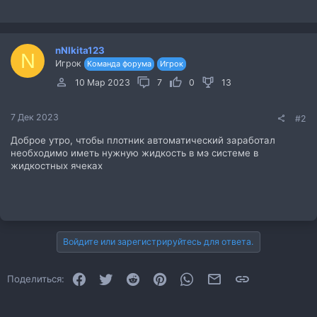
nNIkita123
N
Игрок
Команда форума
Игрок
10 Мар 2023
7
0
13
7 Дек 2023
#2
Доброе утро, чтобы плотник автоматический заработал
необходимо иметь нужную жидкость в мэ системе в
жидкостных ячеках
Войдите или зарегистрируйтесь для ответа.
Facebook
Twitter
Reddit
Pinterest
WhatsApp
Электронная почта
Ссылка
Поделиться: