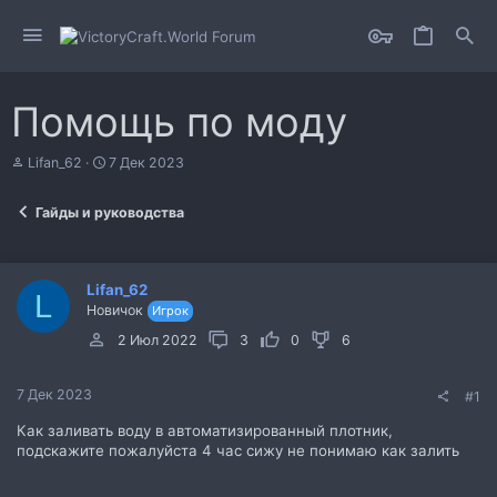
Помощь по моду
А
Д
Lifan_62
7 Дек 2023
в
а
т
т
Гайды и руководства
о
а
р
н
т
а
е
ч
Lifan_62
м
а
L
Новичок
Игрок
ы
л
а
2 Июл 2022
3
0
6
7 Дек 2023
#1
Как заливать воду в автоматизированный плотник,
подскажите пожалуйста 4 час сижу не понимаю как залить