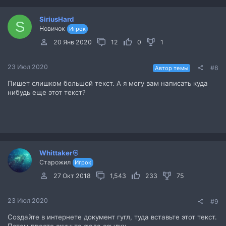
SiriusHard
S
Новичок
Игрок
20 Янв 2020
12
0
1
23 Июл 2020
#8
Автор темы
Пишет слишком большой текст. А я могу вам написать куда
нибудь еще этот текст?
Whittaker
Старожил
Игрок
27 Окт 2018
1,543
233
75
23 Июл 2020
#9
Создайте в интернете документ гугл, туда вставьте этот текст.