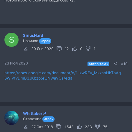
Потом просто скиньте сюда ссылку.
SiriusHard
S
Новичок
Игрок
20 Янв 2020
12
0
1
23 Июл 2020
#10
Автор темы
https://docs.google.com/document/d/1JzwREu_MkxsnHhToAq-
6WlVfvDmB3JKbzb5rQNWaVQs/edit
Whittaker
Старожил
Игрок
27 Окт 2018
1,543
233
75