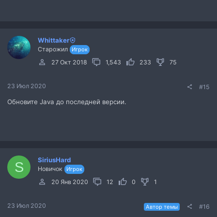
Whittaker
Старожил
Игрок
27 Окт 2018
1,543
233
75
23 Июл 2020
#15
Обновите Java до последней версии.
SiriusHard
S
Новичок
Игрок
20 Янв 2020
12
0
1
23 Июл 2020
#16
Автор темы