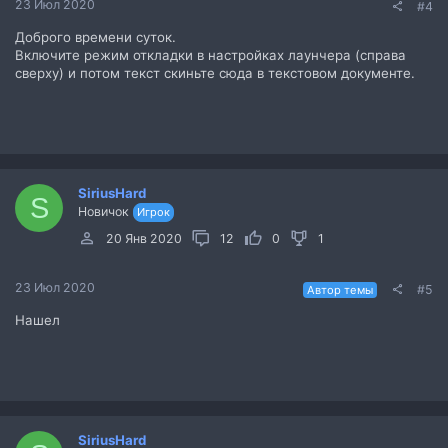
23 Июл 2020
#4
Доброго времени суток.
Включите режим откладки в настройках лаунчера (справа
сверху) и потом текст скиньте сюда в текстовом документе.
SiriusHard
S
Новичок
Игрок
20 Янв 2020
12
0
1
23 Июл 2020
#5
Автор темы
Нашел
SiriusHard