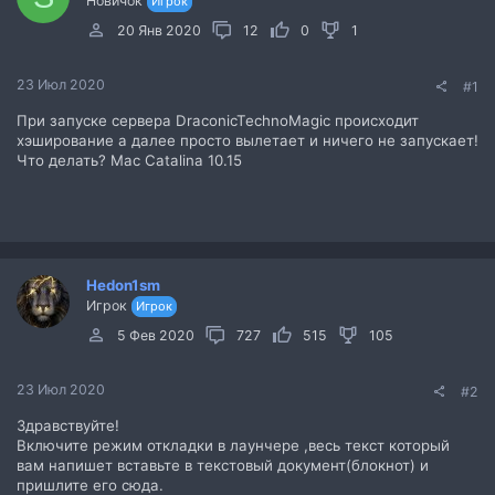
Новичок
Игрок
20 Янв 2020
12
0
1
23 Июл 2020
#1
При запуске сервера DraconicTechnoMagic происходит
хэширование а далее просто вылетает и ничего не запускает!
Что делать? Mac Catalina 10.15
Hedon1sm
Игрок
Игрок
5 Фев 2020
727
515
105
23 Июл 2020
#2
Здравствуйте!
Включите режим откладки в лаунчере ,весь текст который
вам напишет вставьте в текстовый документ(блокнот) и
пришлите его сюда.