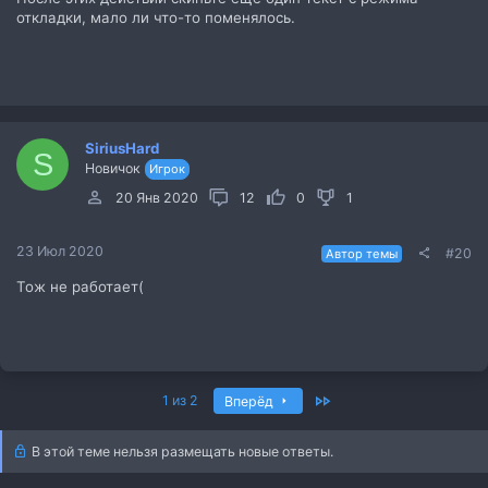
откладки, мало ли что-то поменялось.
SiriusHard
S
Новичок
Игрок
20 Янв 2020
12
0
1
23 Июл 2020
#20
Автор темы
Тож не работает(
Последний
1 из 2
Вперёд
В этой теме нельзя размещать новые ответы.