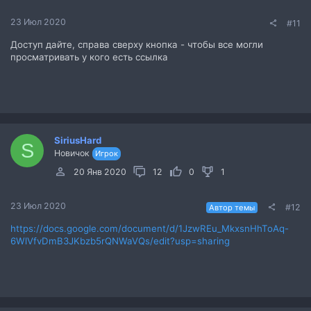
23 Июл 2020
#11
Доступ дайте, справа сверху кнопка - чтобы все могли
просматривать у кого есть ссылка
SiriusHard
S
Новичок
Игрок
20 Янв 2020
12
0
1
23 Июл 2020
#12
Автор темы
https://docs.google.com/document/d/1JzwREu_MkxsnHhToAq-
6WlVfvDmB3JKbzb5rQNWaVQs/edit?usp=sharing