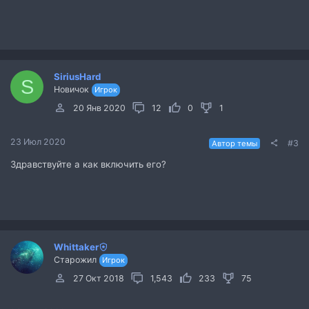
SiriusHard
S
Новичок
Игрок
20 Янв 2020
12
0
1
23 Июл 2020
#3
Автор темы
Здравствуйте а как включить его?
Whittaker
Старожил
Игрок
27 Окт 2018
1,543
233
75