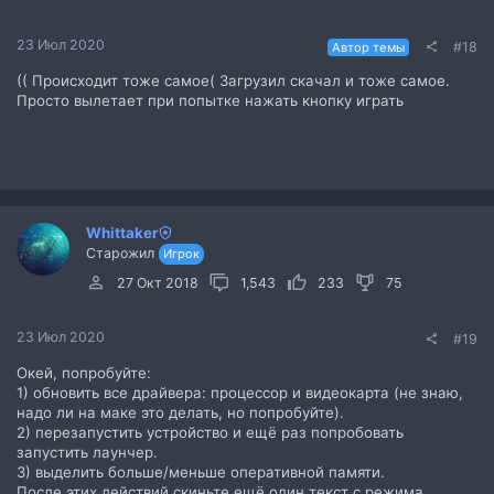
23 Июл 2020
#18
Автор темы
(( Происходит тоже самое( Загрузил скачал и тоже самое.
Просто вылетает при попытке нажать кнопку играть
Whittaker
Старожил
Игрок
27 Окт 2018
1,543
233
75
23 Июл 2020
#19
Окей, попробуйте:
1) обновить все драйвера: процессор и видеокарта (не знаю,
надо ли на маке это делать, но попробуйте).
2) перезапустить устройство и ещё раз попробовать
запустить лаунчер.
3) выделить больше/меньше оперативной памяти.
После этих действий скиньте ещё один текст с режима