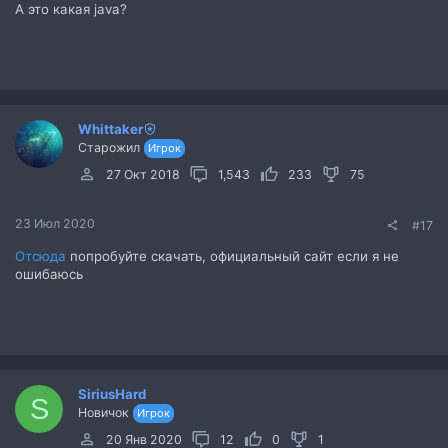
А это какая java?
Whittaker
Старожил
Игрок
27 Окт 2018
1,543
233
75
23 Июл 2020
#17
Отсюда
попробуйте скачать, официальный сайт если я не
ошибаюсь
SiriusHard
S
Новичок
Игрок
20 Янв 2020
12
0
1