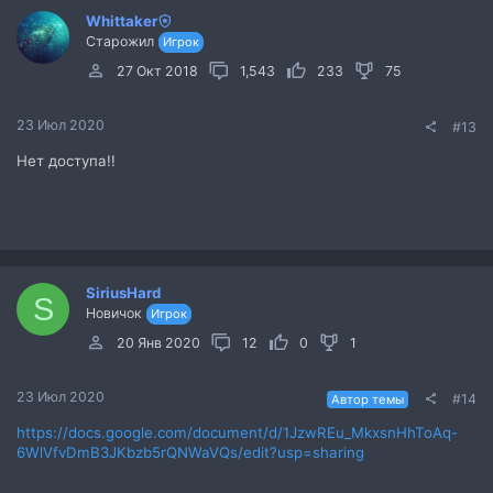
Whittaker
Старожил
Игрок
27 Окт 2018
1,543
233
75
23 Июл 2020
#13
Нет доступа!!
SiriusHard
S
Новичок
Игрок
20 Янв 2020
12
0
1
23 Июл 2020
#14
Автор темы
https://docs.google.com/document/d/1JzwREu_MkxsnHhToAq-
6WlVfvDmB3JKbzb5rQNWaVQs/edit?usp=sharing