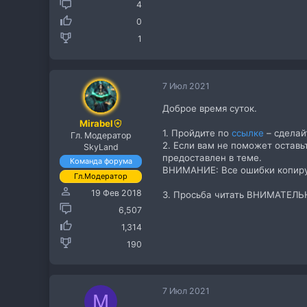
4
0
1
7 Июл 2021
Доброе время суток.
Mirabel
1. Пройдите по
ссылке
– сделай
Гл. Модератор
2. Если вам не поможет оставь
SkyLand
предоставлен в теме.
Команда форума
ВНИМАНИЕ: Все ошибки копир
Гл.Модератор
19 Фев 2018
3. Просьба читать ВНИМАТЕЛЬНО
6,507
1,314
190
7 Июл 2021
M