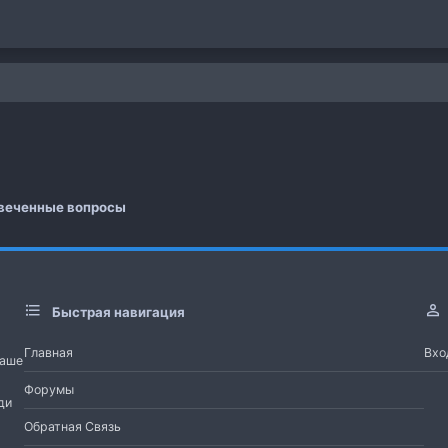
 почта
а
веченные вопросы
Быстрая навигация
Главная
Вхо
Наше
Форумы
ди
Обратная Связь