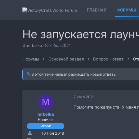
ГЛАВНАЯ
ФОРУМЫ
Не запускается лаун
А
Д
mrbelka
7 Июл 2021
в
а
т
т
Форумы
Основной раздел
Вопрос - ответ
От
о
а
р
н
т
а
В этой теме нельзя размещать новые ответы.
е
ч
м
а
ы
л
а
7 Июл 2021
M
Помогите пожалуйста. У меня п
mrbelka
Новичок
Игрок
10 Ноя 2018