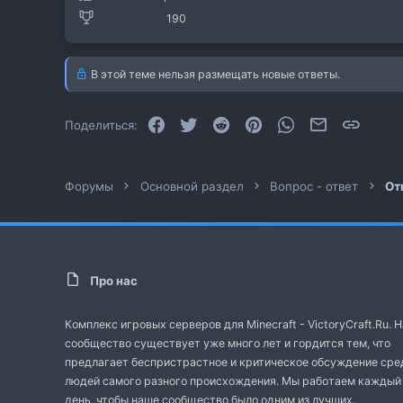
190
В этой теме нельзя размещать новые ответы.
Facebook
Twitter
Reddit
Pinterest
WhatsApp
Электронная
Ссылк
Поделиться:
Форумы
Основной раздел
Вопрос - ответ
От
Про нас
Комплекс игровых серверов для Minecraft - VictoryCraft.Ru. 
сообщество существует уже много лет и гордится тем, что
предлагает беспристрастное и критическое обсуждение сре
людей самого разного происхождения. Мы работаем каждый
день, чтобы наше сообщество было одним из лучших.