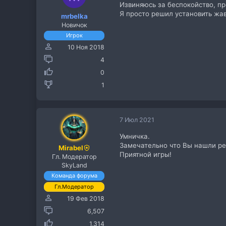
Извиняюсь за беспокойство, п
Я просто решил установить жаву
mrbelka
Новичок
Игрок
10 Ноя 2018
4
0
1
7 Июл 2021
Умничка.
Замечательно что Вы нашли ре
Mirabel
Приятной игры!
Гл. Модератор
SkyLand
Команда форума
Гл.Модератор
19 Фев 2018
6,507
1,314