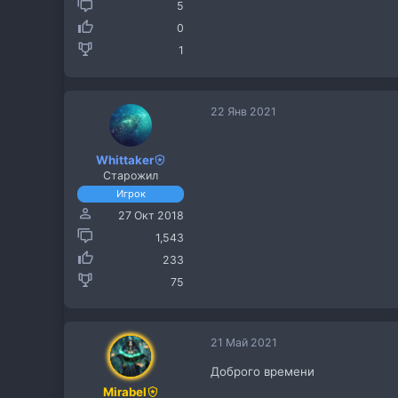
5
0
1
22 Янв 2021
Whittaker
Старожил
Игрок
27 Окт 2018
1,543
233
75
21 Май 2021
Доброго времени
Mirabel