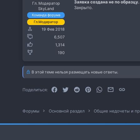
Заявка создана не по образцу.
Гл. Модератор
Закрыто.
SkyLand
Команда форума
Гл.Модератор
19 Фев 2018
6,507
1,314
190
В этой теме нельзя размещать новые ответы.
Facebook
Twitter
Reddit
Pinterest
WhatsApp
Электронная
Ссылк
Поделиться:
Форумы
Основной раздел
Общие недочеты и п