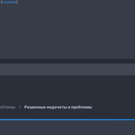
(
ссылка
)
 почта
а
роблемы
Решенные недочеты и проблемы