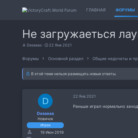
ГЛАВНАЯ
ФОРУМЫ
Не загружаеться лау
А
Д
Desseas
22 Янв 2021
в
а
т
т
Форумы
Основной раздел
Общие недочеты и п
о
а
р
н
т
а
В этой теме нельзя размещать новые ответы.
е
ч
м
а
ы
л
а
22 Янв 2021
D
Раньше играл нормально заходи
Desseas
Новичок
Игрок
19 Июн 2019