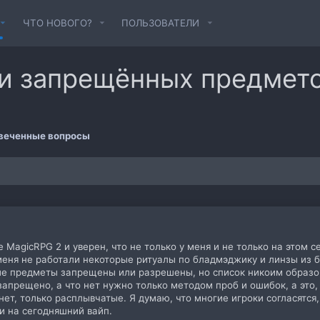
ЧТО НОВОГО?
ПОЛЬЗОВАТЕЛИ
и запрещённых предмет
веченные вопросы
е MagicRPG 2 и уверен, что не только у меня и не только на этом
меня не работали некоторые ритуалы по бладмэджику и линзы из б
ие предметы запрещены или разрешены, но список никоим образом 
 запрещено, а что нет нужно только методом проб и ошибок, а это,
ет, только расплывчатые. Я думаю, что многие игроки согласятся,
и на сегодняшний вайп.