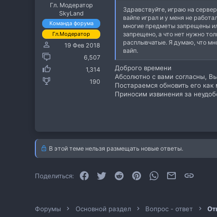
Гл. Модератор
Здравствуйте, играю на сервер
SkyLand
вайпе играл и у меня не работ
Команда форума
многие предметы запрещены или 
Гл.Модератор
запрещено, а что нет нужно тол
расплывчатые. Я думаю, что мно
19 Фев 2018
вайп.
6,507
Доброго времени
1,314
Абсолютно с вами согласны, В
190
Постараемся обновить его как
Приносим извинения за неудоб
В этой теме нельзя размещать новые ответы.
Facebook
Twitter
Reddit
Pinterest
WhatsApp
Электронная
Ссылк
Поделиться:
Форумы
Основной раздел
Вопрос - ответ
От