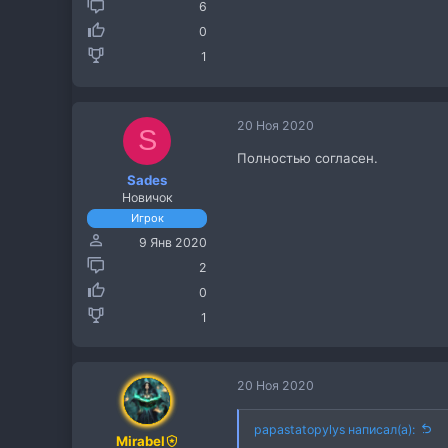
6
0
1
20 Ноя 2020
S
Полностью согласен.
Sades
Новичок
Игрок
9 Янв 2020
2
0
1
20 Ноя 2020
papastatopylys написал(а):
Mirabel