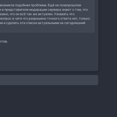
е возникла подобная проблема. Ещё на позапрошлом
и и представители модерации сервера знают о том, что
ано, что он всё так же актуален. Узнавать что
 вопрос в чате что разрешено точного ответа нет, только
сом и сделать эти списки актуальными на сегодняшний
етов.