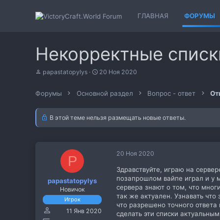
ГЛАВНАЯ
ФОРУМЫ
Некорректные списк
А
Д
papastatopylys
20 Ноя 2020
в
а
т
т
Форумы
Основной раздел
Вопрос - ответ
От
о
а
р
н
т
а
В этой теме нельзя размещать новые ответы.
е
ч
м
а
ы
л
а
20 Ноя 2020
P
Здравствуйте, играю на сервер
позапрошлом вайпе играл и у 
papastatopylys
сервера знают о том, что мног
Новичок
так же актуален. Узнавать что
Игрок
что разрешено точного ответа н
11 Янв 2020
сделать эти списки актуальным