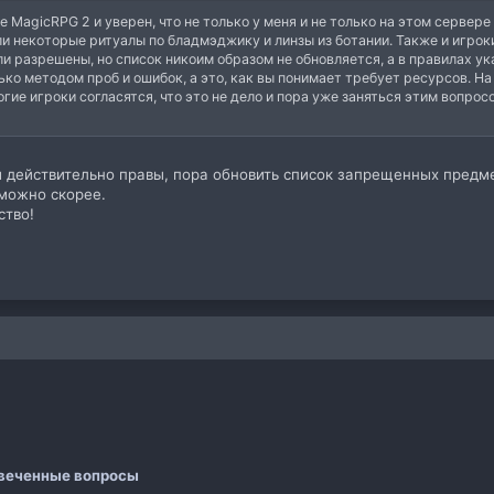
е MagicRPG 2 и уверен, что не только у меня и не только на этом сервер
али некоторые ритуалы по бладмэджику и линзы из ботании. Также и игрок
разрешены, но список никоим образом не обновляется, а в правилах указ
ько методом проб и ошибок, а это, как вы понимает требует ресурсов. На
гие игроки согласятся, что это не дело и пора уже заняться этим вопро
ы действительно правы, пора обновить список запрещенных предм
 можно скорее.
ство!
 почта
а
веченные вопросы