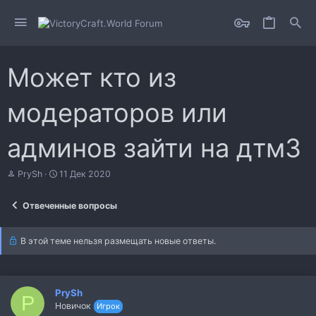
Может кто из
модераторов или
админов зайти на дтм3
А
Д
PrySh
11 Дек 2020
в
а
т
т
Отвеченные вопросы
о
а
р
н
т
а
В этой теме нельзя размещать новые ответы.
е
ч
м
а
ы
л
а
PrySh
P
Новичок
Игрок