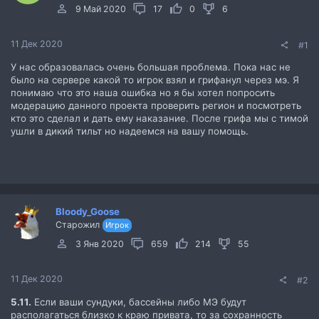
9 Май 2020
17
0
6
11 Дек 2020
#1
У нас образовалась очень большая проблема. Пока нас не
было на сервере какой то игрок взял и грифанул через мэ. Я
понимаю что это наша ошибка но я бы хотел попросить
модерацию данного проекта проверить регион и посмотреть
кто это сделал и дать ему наказание. После грифа мы с тимой
ушли в дикий тильт но надеемся на вашу помощь.
Bloody_Goose
Старожил
Игрок
3 Янв 2020
659
214
55
11 Дек 2020
#2
5.11.
Если ваши сундуки, бассейны либо МЭ будут
располагаться близко к краю привата, то за сохранность