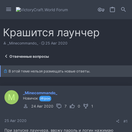
Крашится лаунчер
А
Д
_Minecommando_
25 Авг 2020
в
а
т
т
Отвеченные вопросы
о
а
р
н
т
а
В этой теме нельзя размещать новые ответы.
е
ч
м
а
ы
л
а
_Minecommando_
M
Новичок
Игрок
24 Авг 2020
7
0
1
25 Авг 2020
#1
При запуске лаунчера, ввожу пароль и логин нажимаю