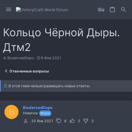
Кольцо Чёрной Дыры.
Дтм2
А
Д
BoulervadDepo
9 Фев 2021
в
а
т
т
Отвеченные вопросы
о
а
р
н
т
а
В этой теме нельзя размещать новые ответы.
е
ч
м
а
ы
л
а
BoulervadDepo
B
Новичок
Игрок
20 Янв 2021
6
3
3