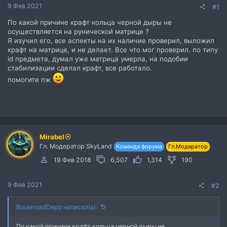
9 Фев 2021
#1
По какой причине крафт кольца черной дыры не
осуществляется на рунической матрице ?
Я изучил его, все аспекты на их наличие проверил, выложил
крафт на матрице, и не делает. Все что мог проверил. по типу
id предмета, думал уже матрица умерла, на подобии
стабилизации сделал крафт, все работало.
помогите пж
Mirabel
Гл. Модератор SkyLand
Команда форума
Гл.Модератор
19 Фев 2018
6,507
1,314
190
9 Фев 2021
#2
BoulervadDepo написал(а):
По какой причине крафт кольца черной дыры не