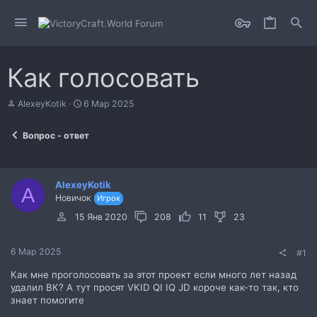
Как голосовать
А
Д
AlexeyKotik
6 Мар 2025
в
а
т
т
Вопрос - ответ
о
а
р
н
т
а
е
ч
AlexeyKotik
м
а
A
Новичок
Игрок
ы
л
а
15 Янв 2020
208
11
23
6 Мар 2025
#1
Как мне проголосовать за этот проект если много лет назад
удалил ВК? А тут просят VKID QI IQ JD короче как-то так, кто
знает помогите