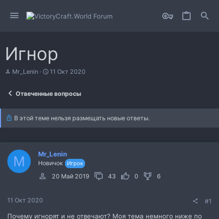
Игнор
А
Д
Mr_Lenin
11 Окт 2020
в
а
т
т
Отвеченные вопросы
о
а
р
н
т
а
В этой теме нельзя размещать новые ответы.
е
ч
м
а
ы
л
а
Mr_Lenin
M
Новичок
Игрок
20 Май 2019
43
0
6
11 Окт 2020
#1
Почему игнорят и не отвечают? Моя тема немного ниже по