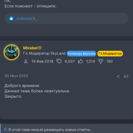
ПК.
Если поможет - отпишите.
Р
_XxBloodxX_
е
а
к
ц
и
Mirabel
и
Гл. Модератор SkyLand
:
Команда форума
Гл.Модератор
19 Фев 2018
6,507
1,314
190
30 Июл 2020
#3
Доброго времени
Данная тема более неактуальна
Закрыто.
В этой теме нельзя размещать новые ответы.