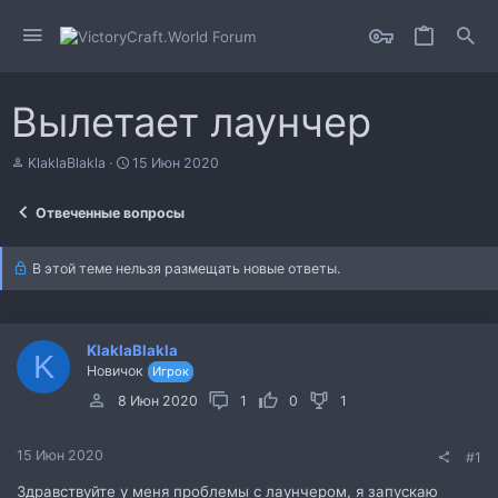
Вылетает лаунчер
А
Д
KlaklaBlakla
15 Июн 2020
в
а
т
т
Отвеченные вопросы
о
а
р
н
т
а
В этой теме нельзя размещать новые ответы.
е
ч
м
а
ы
л
а
KlaklaBlakla
K
Новичок
Игрок
8 Июн 2020
1
0
1
15 Июн 2020
#1
Здравствуйте у меня проблемы с лаунчером, я запускаю