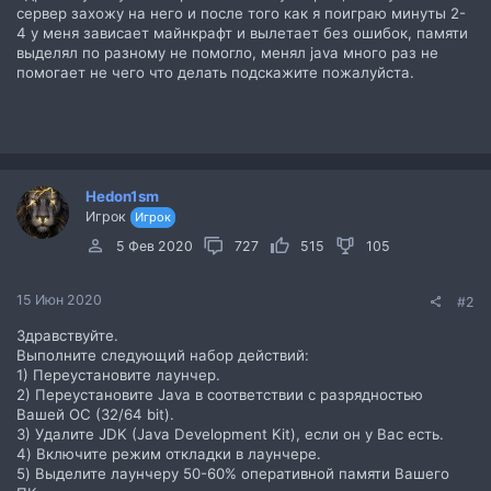
сервер захожу на него и после того как я поиграю минуты 2-
4 у меня зависает майнкрафт и вылетает без ошибок, памяти
выделял по разному не помогло, менял java много раз не
помогает не чего что делать подскажите пожалуйста.
Hedon1sm
Игрок
Игрок
5 Фев 2020
727
515
105
15 Июн 2020
#2
Здравствуйте.
Выполните следующий набор действий:
1) Переустановите лаунчер.
2) Переустановите Java в соответствии с разрядностью
Вашей ОС (32/64 bit).
3) Удалите JDK (Java Development Kit), если он у Вас есть.
4) Включите режим откладки в лаунчере.
5) Выделите лаунчеру 50-60% оперативной памяти Вашего