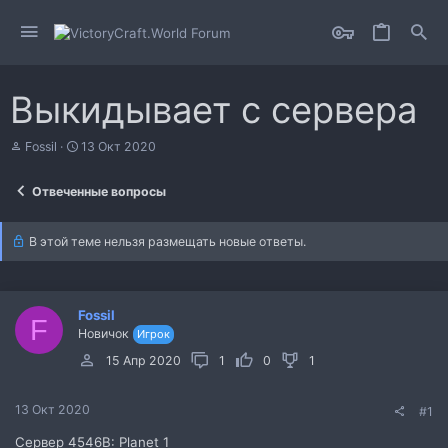
Выкидывает с сервера
А
Д
Fossil
13 Окт 2020
в
а
т
т
Отвеченные вопросы
о
а
р
н
т
а
В этой теме нельзя размещать новые ответы.
е
ч
м
а
ы
л
а
Fossil
F
Новичок
Игрок
15 Апр 2020
1
0
1
13 Окт 2020
#1
Сервер 4546B: Planet 1