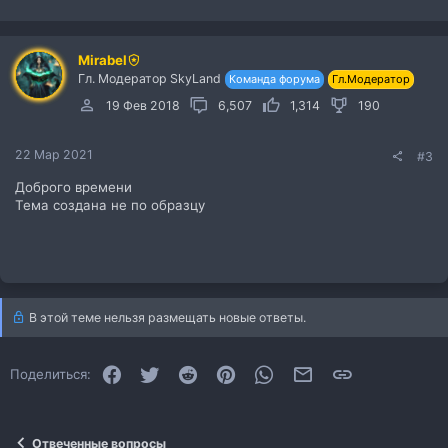
Mirabel
Гл. Модератор SkyLand
Команда форума
Гл.Модератор
19 Фев 2018
6,507
1,314
190
22 Мар 2021
#3
Доброго времени
Тема создана не по образцу
В этой теме нельзя размещать новые ответы.
Facebook
Twitter
Reddit
Pinterest
WhatsApp
Электронная почта
Ссылка
Поделиться:
Отвеченные вопросы