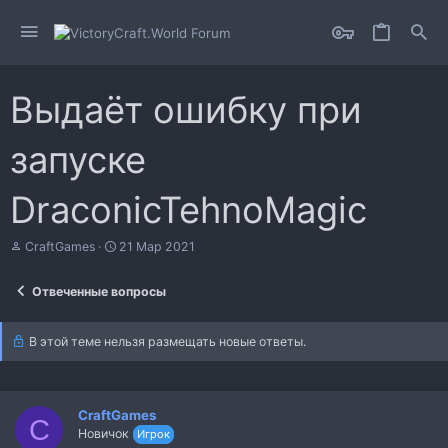
Выдаёт ошибку при
запуске
DraconicTehnoMagic
А
Д
CraftGames
21 Мар 2021
в
а
т
т
Отвеченные вопросы
о
а
р
н
т
а
В этой теме нельзя размещать новые ответы.
е
ч
м
а
ы
л
а
CraftGames
C
Новичок
Игрок