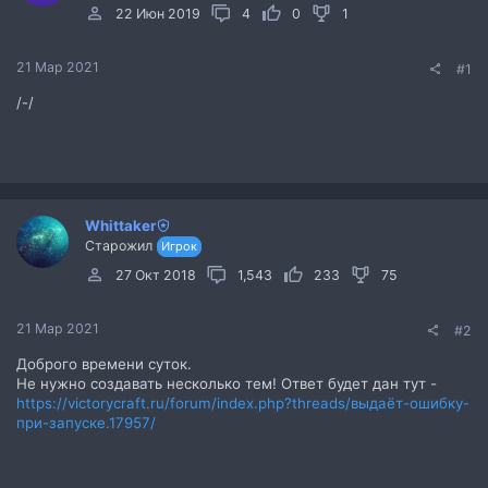
22 Июн 2019
4
0
1
21 Мар 2021
#1
/-/
Whittaker
Старожил
Игрок
27 Окт 2018
1,543
233
75
21 Мар 2021
#2
Доброго времени суток.
Не нужно создавать несколько тем! Ответ будет дан тут -
https://victorycraft.ru/forum/index.php?threads/выдаёт-ошибку-
при-запуске.17957/