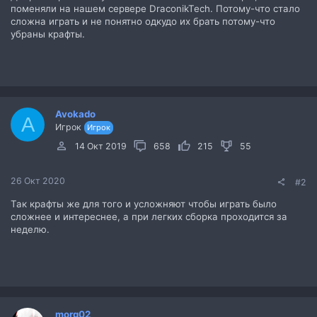
поменяли на нашем сервере DraconikTech. Потому-что стало
сложна играть и не понятно одкудо их брать потому-что
убраны крафты.
Avokado
A
Игрок
Игрок
14 Окт 2019
658
215
55
26 Окт 2020
#2
Так крафты же для того и усложняют чтобы играть было
сложнее и интереснее, а при легких сборка проходится за
неделю.
morg02