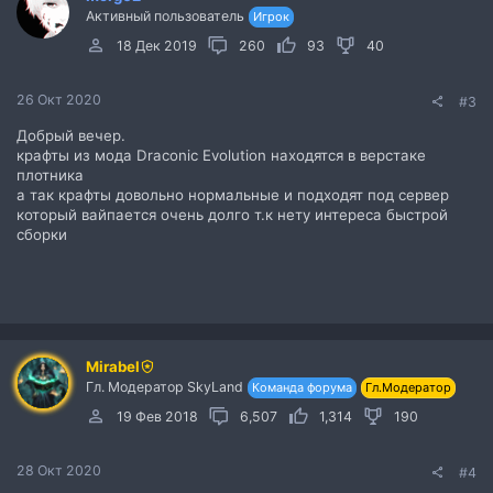
Активный пользователь
Игрок
18 Дек 2019
260
93
40
26 Окт 2020
#3
Добрый вечер.
крафты из мода Draconic Evolution находятся в верстаке
плотника
а так крафты довольно нормальные и подходят под сервер
который вайпается очень долго т.к нету интереса быстрой
сборки
Mirabel
Гл. Модератор SkyLand
Команда форума
Гл.Модератор
19 Фев 2018
6,507
1,314
190
28 Окт 2020
#4