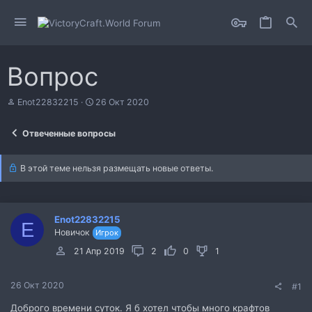
Вопрос
А
Д
Enot22832215
26 Окт 2020
в
а
т
т
Отвеченные вопросы
о
а
р
н
т
а
В этой теме нельзя размещать новые ответы.
е
ч
м
а
ы
л
а
Enot22832215
E
Новичок
Игрок
21 Апр 2019
2
0
1
26 Окт 2020
#1
Доброго времени суток. Я б хотел чтобы много крафтов