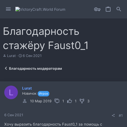
Благодарность
стажёру Faust0_1
А
Д
Lurat
6 Сен 2021
в
а
т
т
Благодарность модераторам
о
а
р
н
т
а
е
ч
Lurat
м
а
L
Новичок
Игрок
ы
л
а
10 Мар 2019
1
1
3
6 Сен 2021
#1
Хочу выразить благодарность Faust0_1 за помощь с