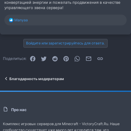
конвертацией энергии и пожелать продвижения в качестве
управляющего звена сервера!
Р
Manyaa
е
а
к
ц
Войдите или зарегистрируйтесь для ответа.
и
и
:
Facebook
Twitter
Reddit
Pinterest
WhatsApp
Электронная почта
Ссылка
Поделиться:
Благодарность модераторам
Про нас
Комплекс игровых серверов для Minecraft - VictoryCraft.Ru. Наше
сообщество существует уже много лет и гордится тем, что