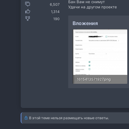
Бан Вам не снимут
6,507
Удачи на другом проекте
1,314
190
Вложения
1615413571927.png
85.5 КБ · Просмотры: 6
В этой теме нельзя размещать новые ответы.