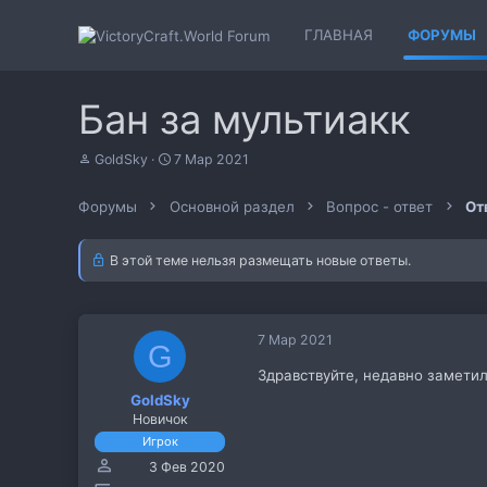
ГЛАВНАЯ
ФОРУМЫ
Бан за мультиакк
А
Д
GoldSky
7 Мар 2021
в
а
т
т
Форумы
Основной раздел
Вопрос - ответ
От
о
а
р
н
т
а
В этой теме нельзя размещать новые ответы.
е
ч
м
а
ы
л
а
7 Мар 2021
G
Здравствуйте, недавно заметил 
GoldSky
Новичок
Игрок
3 Фев 2020