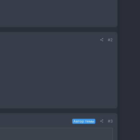
#2
#3
Автор темы