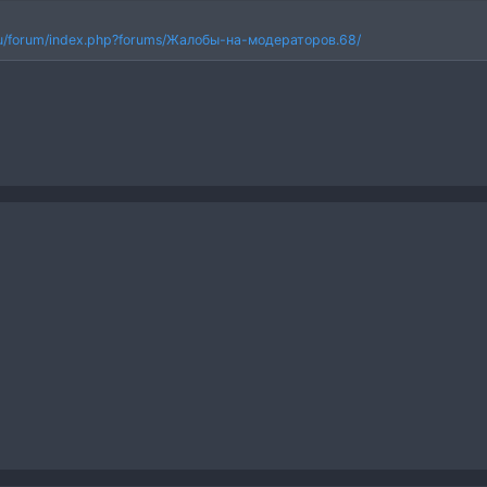
t.ru/forum/index.php?forums/Жалобы-на-модераторов.68/