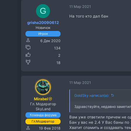
11 Мар 2021
G
На того кто дал бан
grisha20090612
Новичок
Игрок
6 Дек 2020
134
2
18
11 Мар 2021
GoldSky написал(а):
Mirabel
Гл. Модератор
Здравствуйте, недавно заметил 
SkyLand
Команда форума
Вам уже ответили причем не о
Гл.Модератор
Бан у вас не 2.4 У Вас баны по 
Хватит спамить и создавать те
19 Фев 2018