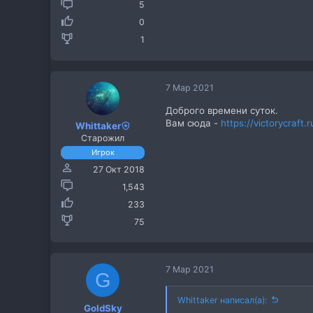
5
0
1
7 Мар 2021
Доброго времени суток.
Вам сюда -
https://victorycraf
Whittaker
Старожил
Игрок
27 Окт 2018
1,543
233
75
7 Мар 2021
G
Whittaker написал(а):
GoldSky