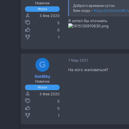
Новичок
Доброго времени суток.
Игрок
Вам сюда -
https://victorycraf
3 Фев 2020
Я хотел бы оточнить
5
0
1
7 Мар 2021
G
На кого жаловаться?
GoldSky
Новичок
Игрок
3 Фев 2020
5
0
1