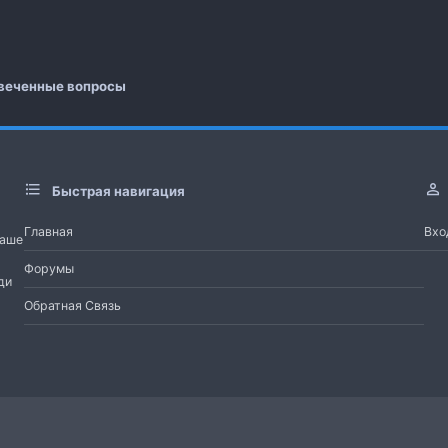
 почта
а
веченные вопросы
Быстрая навигация
Главная
Вхо
Наше
Форумы
ди
Обратная Связь