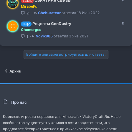
З
ОБРАТНАЯ СВЯЗЬ
Важно
ц
т
п
д
а
Mirabel
и
а
л
р
к
я
Cheburateur
18 Июн 2022
21
е
е
р
н
с
е
З
Рецепты GenDustry
Инфо
о
а
C
п
а
Chemerges
ц
л
к
и
Novik985
3 Янв 2021
1
е
р
я
н
е
о
п
Войдите или зарегистрируйтесь для ответа.
л
е
н
о
Архив
Про нас
Комплекс игровых серверов для Minecraft - VictoryCraft.Ru. Наше
сообщество существует уже много лет и гордится тем, что
предлагает беспристрастное и критическое обсуждение среди