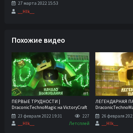
27 марта 2022 15:53
__HIk__
Похожие видео
ПЕРВЫЕ ТРУДНОСТИ |
ЛЕГЕНДАРНАЯ ПА
DraconicTechnoMagic на VictoryCraft
DraconicTechnoMag
#1 - Майнкрафт Сервер с Модами
#3 - Майнкрафт С
23 февраля 2022 19:31
227
26 февраля 202
__HIk__
Летсплей
__HIk__