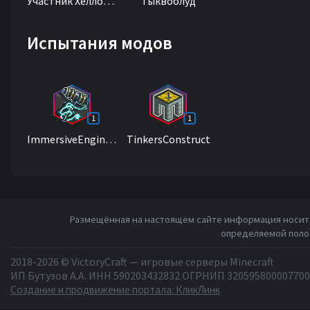
Участник Хеллоуина
Тыквоблуд
Испытания модов
1
1
ImmersiveEngineering
TinkersConstruct
Размещённая на настоящем сайте информация носит 
определяемой полож
2018-2026 © VictoryCraft — игровые серверы Minecraft
ИП Бутузов А.А. ИНН 590203432832 ОГРНИП 320595800007700
Создание и продвижение портала: КликЛинк