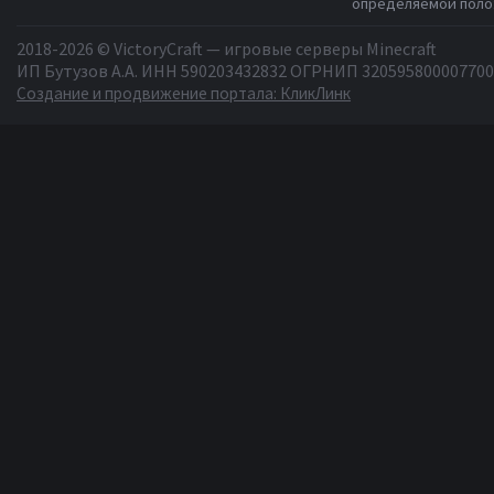
определяемой полож
2018-2026 © VictoryCraft — игровые серверы Minecraft
ИП Бутузов А.А. ИНН 590203432832 ОГРНИП 320595800007700
Создание и продвижение портала: КликЛинк