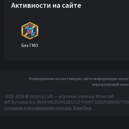
Активности на сайте
Без ГМО
Размещённая на настоящем сайте информация носит 
определяемой полож
2018-2026 © VictoryCraft — игровые серверы Minecraft
ИП Бутузов А.А. ИНН 590203432832 ОГРНИП 320595800007700
Создание и продвижение портала: КликЛинк