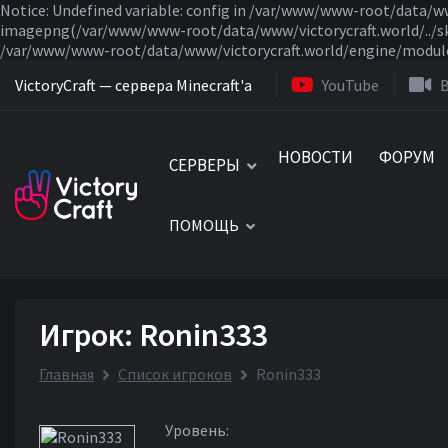
Notice: Undefined variable: config in /var/www/www-root/data/w
imagepng(/var/www/www-root/data/www/victorycraft.world/../skin
/var/www/www-root/data/www/victorycraft.world/engine/modules/
VictoryCraft — сервера Minecraft'a
YouTube
НОВОСТИ
ФОРУМ
СЕРВЕРЫ
ПОМОЩЬ
Игрок: Ronin333
Главная
Список игроков
Ronin333
Уровень: