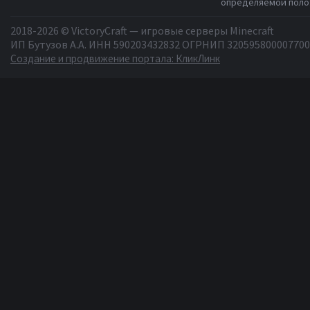
определяемой полож
2018-2026 © VictoryCraft — игровые серверы Minecraft
ИП Бутузов А.А. ИНН 590203432832 ОГРНИП 320595800007700
Создание и продвижение портала: КликЛинк