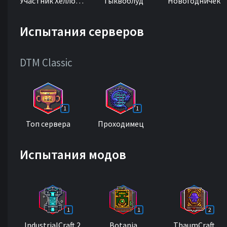
Участник Хеллоуина
Тыквоблуд
Новогодничек
Испытания серверов
DTM Classic
1
1
Топ сервера
Проходимец
Испытания модов
1
1
2
IndustrialCraft 2
Botania
ThaumCraft