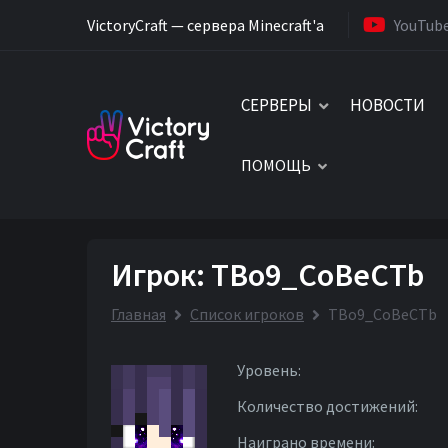
VictoryCraft — сервера Minecraft'a
YouTub
СЕРВЕРЫ
НОВОСТИ
ПОМОЩЬ
Игрок: TBo9_CoBeCTb
Главная
Список игроков
TBo9_CoBeCTb
Уровень:
Количество достижений:
Наиграно времени: