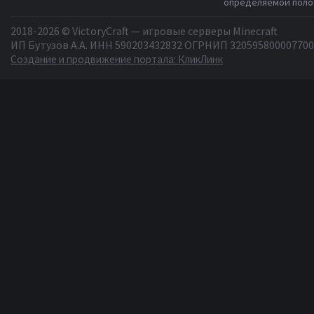
определяемой полож
2018-2026 © VictoryCraft — игровые серверы Minecraft
ИП Бутузов А.А. ИНН 590203432832 ОГРНИП 320595800007700
Создание и продвижение портала: КликЛинк