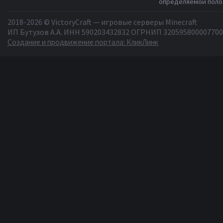
определяемой полож
2018-2026 © VictoryCraft — игровые серверы Minecraft
ИП Бутузов А.А. ИНН 590203432832 ОГРНИП 320595800007700
Создание и продвижение портала: КликЛинк