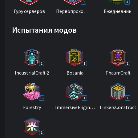
9
3
Гуру серверов
Первопроходимец
Ежедневник
Испытания модов
1
1
1
IndustrialCraft 2
Botania
ThaumCraft
16
1
1
Forestry
ImmersiveEngineering
TinkersConstruct
1