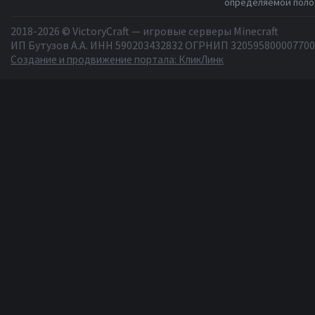
определяемой полож
2018-2026 © VictoryCraft — игровые серверы Minecraft
ИП Бутузов А.А. ИНН 590203432832 ОГРНИП 320595800007700
Создание и продвижение портала: КликЛинк