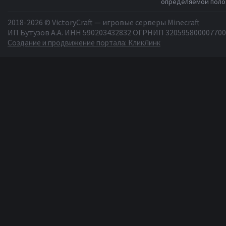
определяемой полож
2018-2026 © VictoryCraft — игровые серверы Minecraft
ИП Бутузов А.А. ИНН 590203432832 ОГРНИП 320595800007700
Создание и продвижение портала: КликЛинк