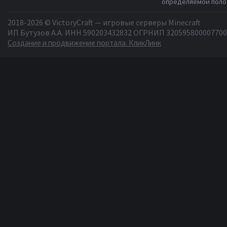
определяемой полож
2018-2026 © VictoryCraft — игровые серверы Minecraft
ИП Бутузов А.А. ИНН 590203432832 ОГРНИП 320595800007700
Создание и продвижение портала: КликЛинк