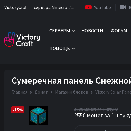
VictoryCraft — сервера Minecraft'a
YouTube
СЕРВЕРЫ
НОВОСТИ
ФОРУМ
ПОМОЩЬ
Сумеречная панель Снежно
Главная
Донат
Магазин блоков
Victory Solar Pan
3000 монет за 1 штуку
-15%
2550 монет за 1 штуку