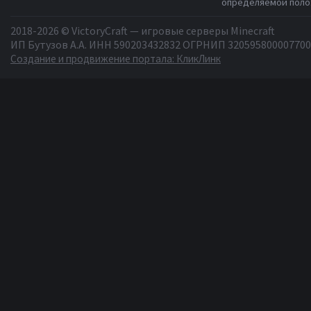
определяемой полож
2018-2026 © VictoryCraft — игровые серверы Minecraft
ИП Бутузов А.А. ИНН 590203432832 ОГРНИП 320595800007700
Создание и продвижение портала: КликЛинк